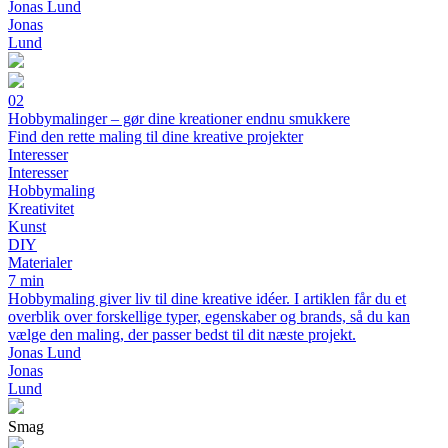
Jonas Lund
Jonas
Lund
02
Hobbymalinger – gør dine kreationer endnu smukkere
Find den rette maling til dine kreative projekter
Interesser
Interesser
Hobbymaling
Kreativitet
Kunst
DIY
Materialer
7 min
Hobbymaling giver liv til dine kreative idéer. I artiklen får du et
overblik over forskellige typer, egenskaber og brands, så du kan
vælge den maling, der passer bedst til dit næste projekt.
Jonas Lund
Jonas
Lund
Smag