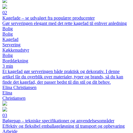
02
Kagefade – se udvalget fra populære producenter
Gør serveringen elegant med det rette kagefad til enhver anledning
Bolig
Bolig
Kagefad
Servering
Køkkenudstyr
Bolig
Borddækning
3 min
Et kagefad gør serveringen både praktisk og dekorativ. I denne
artikel får du overblik over materialer, typer og brands, så du kan
finde det kagefad, der passer bedst til din stil og dit behov.
Elina Christiansen
Elina
Christiansen
03
Bølgepap – tekniske specifikationer og anvendelsesområder
Effektiv og fleksibel emballageløsning til transport og opbevaring
Arbejde