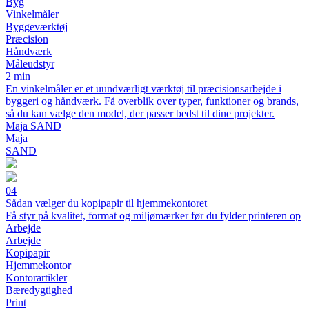
Byg
Vinkelmåler
Byggeværktøj
Præcision
Håndværk
Måleudstyr
2 min
En vinkelmåler er et uundværligt værktøj til præcisionsarbejde i
byggeri og håndværk. Få overblik over typer, funktioner og brands,
så du kan vælge den model, der passer bedst til dine projekter.
Maja SAND
Maja
SAND
04
Sådan vælger du kopipapir til hjemmekontoret
Få styr på kvalitet, format og miljømærker før du fylder printeren op
Arbejde
Arbejde
Kopipapir
Hjemmekontor
Kontorartikler
Bæredygtighed
Print