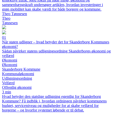
kollektive trafik. Med fokus på både miljø, økonomi og
sammenhængskraft undersøger artiklen, hvordan investeringer i
grøn mobilitet kan skabe værdi for både borgere og kommune.
Theo Tønnesen
Theo
Tønnesen
01
Når staten udligner – hvad betyder det for Skanderborg Kommunes
økonomi?
Sådan påvirker statens udligningsordning Skanderborgs økonomi og
velfærd
Økonomi
Økonomi
Skanderborg Kommune
Kommunaløkonomi
Udligningsordning
Velfærd
Offentlig økonomi
3 min
Hvad betyder den statslige udligning egentlig for Skanderborg
Kommune? Få indblik i, hvordan ordningen påvirker kommunens
budget, serviceniveau og muligheder for at skabe velfærd for
borgerne – og hvorfor systemet løbende er til debat.