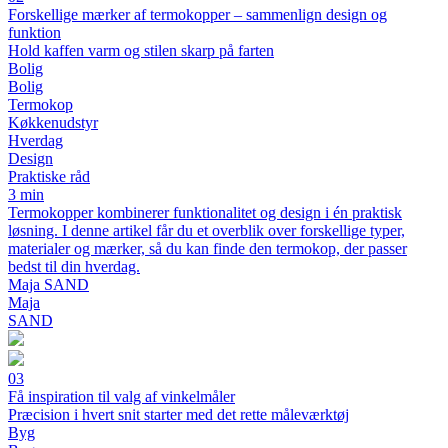
Forskellige mærker af termokopper – sammenlign design og
funktion
Hold kaffen varm og stilen skarp på farten
Bolig
Bolig
Termokop
Køkkenudstyr
Hverdag
Design
Praktiske råd
3 min
Termokopper kombinerer funktionalitet og design i én praktisk
løsning. I denne artikel får du et overblik over forskellige typer,
materialer og mærker, så du kan finde den termokop, der passer
bedst til din hverdag.
Maja SAND
Maja
SAND
03
Få inspiration til valg af vinkelmåler
Præcision i hvert snit starter med det rette måleværktøj
Byg