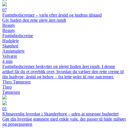
07
Fugtighedscremer – vælg efter årstid og hudens tilstand
Giv huden den rette pleje året rundt
Beauty
Beauty
Fugtighedscreme
Hudpleje
Skønhed
Ansigtspleje
Velvære
4 min
Fugtighedscremer beskytter og plejer huden året rundt. I denne
artikel får du et overblik over, hvordan du vælger den rette creme til
din hudtype, årstid og behov – fra lette geler til rige natcremer.
Theo Tønnesen
Theo
Tønnesen
01
Klimavenlig hverdag i Skanderborg – uden at sprænge budgettet
Gør din hverdag grønnere med enkle valg, der passer til både miljøet
og pengepungen