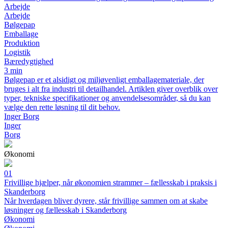
Arbejde
Arbejde
Bølgepap
Emballage
Produktion
Logistik
Bæredygtighed
3 min
Bølgepap er et alsidigt og miljøvenligt emballagemateriale, der
bruges i alt fra industri til detailhandel. Artiklen giver overblik over
typer, tekniske specifikationer og anvendelsesområder, så du kan
vælge den rette løsning til dit behov.
Inger Borg
Inger
Borg
Økonomi
01
Frivillige hjælper, når økonomien strammer – fællesskab i praksis i
Skanderborg
Når hverdagen bliver dyrere, står frivillige sammen om at skabe
løsninger og fællesskab i Skanderborg
Økonomi