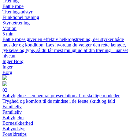
Træning
Battle rope
Træningsudstyr
Funktionel træning
Styrketræning
Motion
5 min
Battle ropes giver en effektiv helkropstræning, der styrker både
muskler og kondition. Læs hvordan du vælger den rette længde,
tykkelse og type, så du får mest muligt ud af din træning – uanset
niveau.
Inger Borg
Inger
Borg
02
Babyhjelme – en neutral præsentation af forskellige modeller
Tryghed og komfort til de mindste i de første skridt og fald
Familieliv
Familieliv
Babyhjelm
Børnesikkerhed
Babyudstyr
Forældretips