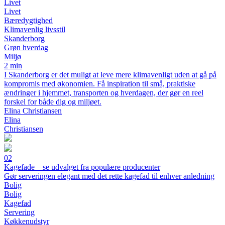
Livet
Livet
Bæredygtighed
Klimavenlig livsstil
Skanderborg
Grøn hverdag
Miljø
2 min
I Skanderborg er det muligt at leve mere klimavenligt uden at gå på
kompromis med økonomien. Få inspiration til små, praktiske
ændringer i hjemmet, transporten og hverdagen, der gør en reel
forskel for både dig og miljøet.
Elina Christiansen
Elina
Christiansen
02
Kagefade – se udvalget fra populære producenter
Gør serveringen elegant med det rette kagefad til enhver anledning
Bolig
Bolig
Kagefad
Servering
Køkkenudstyr