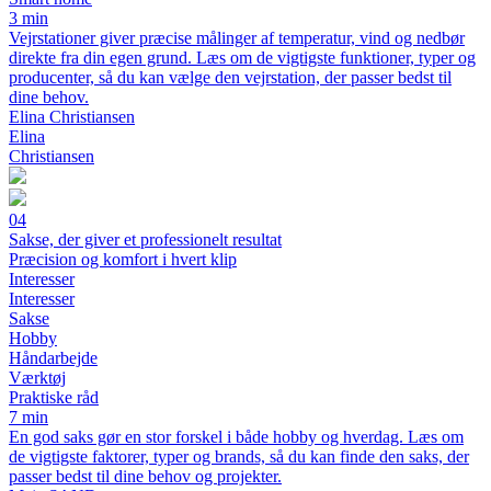
3 min
Vejrstationer giver præcise målinger af temperatur, vind og nedbør
direkte fra din egen grund. Læs om de vigtigste funktioner, typer og
producenter, så du kan vælge den vejrstation, der passer bedst til
dine behov.
Elina Christiansen
Elina
Christiansen
04
Sakse, der giver et professionelt resultat
Præcision og komfort i hvert klip
Interesser
Interesser
Sakse
Hobby
Håndarbejde
Værktøj
Praktiske råd
7 min
En god saks gør en stor forskel i både hobby og hverdag. Læs om
de vigtigste faktorer, typer og brands, så du kan finde den saks, der
passer bedst til dine behov og projekter.