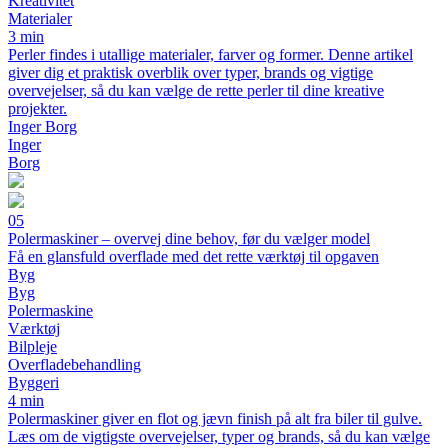
Kreativitet
Materialer
3 min
Perler findes i utallige materialer, farver og former. Denne artikel
giver dig et praktisk overblik over typer, brands og vigtige
overvejelser, så du kan vælge de rette perler til dine kreative
projekter.
Inger Borg
Inger
Borg
05
Polermaskiner – overvej dine behov, før du vælger model
Få en glansfuld overflade med det rette værktøj til opgaven
Byg
Byg
Polermaskine
Værktøj
Bilpleje
Overfladebehandling
Byggeri
4 min
Polermaskiner giver en flot og jævn finish på alt fra biler til gulve.
Læs om de vigtigste overvejelser, typer og brands, så du kan vælge