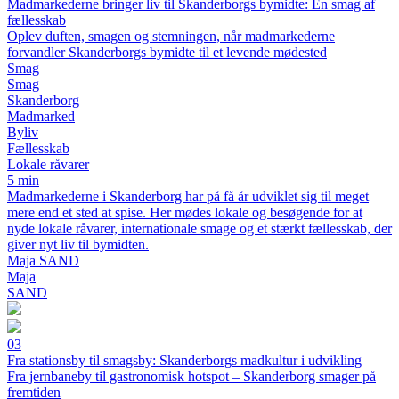
Madmarkederne bringer liv til Skanderborgs bymidte: En smag af
fællesskab
Oplev duften, smagen og stemningen, når madmarkederne
forvandler Skanderborgs bymidte til et levende mødested
Smag
Smag
Skanderborg
Madmarked
Byliv
Fællesskab
Lokale råvarer
5 min
Madmarkederne i Skanderborg har på få år udviklet sig til meget
mere end et sted at spise. Her mødes lokale og besøgende for at
nyde lokale råvarer, internationale smage og et stærkt fællesskab, der
giver nyt liv til bymidten.
Maja SAND
Maja
SAND
03
Fra stationsby til smagsby: Skanderborgs madkultur i udvikling
Fra jernbaneby til gastronomisk hotspot – Skanderborg smager på
fremtiden