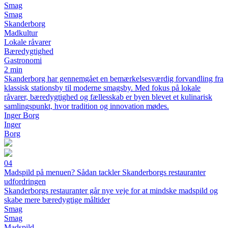
Smag
Smag
Skanderborg
Madkultur
Lokale råvarer
Bæredygtighed
Gastronomi
2 min
Skanderborg har gennemgået en bemærkelsesværdig forvandling fra
klassisk stationsby til moderne smagsby. Med fokus på lokale
råvarer, bæredygtighed og fællesskab er byen blevet et kulinarisk
samlingspunkt, hvor tradition og innovation mødes.
Inger Borg
Inger
Borg
04
Madspild på menuen? Sådan tackler Skanderborgs restauranter
udfordringen
Skanderborgs restauranter går nye veje for at mindske madspild og
skabe mere bæredygtige måltider
Smag
Smag
Madspild