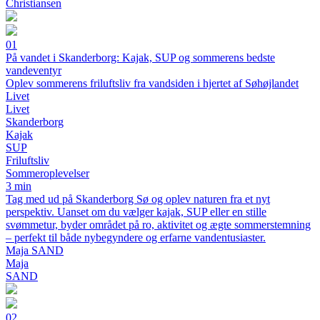
Christiansen
01
På vandet i Skanderborg: Kajak, SUP og sommerens bedste
vandeventyr
Oplev sommerens friluftsliv fra vandsiden i hjertet af Søhøjlandet
Livet
Livet
Skanderborg
Kajak
SUP
Friluftsliv
Sommeroplevelser
3 min
Tag med ud på Skanderborg Sø og oplev naturen fra et nyt
perspektiv. Uanset om du vælger kajak, SUP eller en stille
svømmetur, byder området på ro, aktivitet og ægte sommerstemning
– perfekt til både nybegyndere og erfarne vandentusiaster.
Maja SAND
Maja
SAND
02