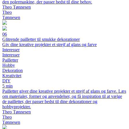
den polermaskine, der passer bedst til dine behov.
Theo Tønnesen
Theo
Tønnesen
06
Glitrende pailletter til smukke dekorationer
Giv dine kreative projekter et strejf af glans og farve
Interesser
Interesser
Pailletter
Hobby
Dekoration
Kreativitet
DIY
5 min
Pailletter giver dine kreative projekter et strejf af glans og farve. Læs
om materialer, former og anvendelser, og få inspiration til at vælge
de pailletter, der passer bedst til dine dekorationer og
hobbyprojekter.
Theo Tønnesen
Theo
Tønnesen