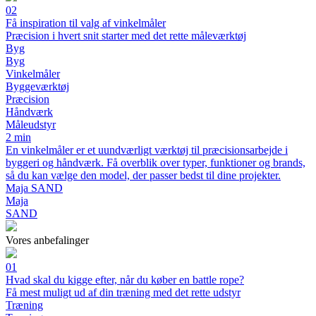
02
Få inspiration til valg af vinkelmåler
Præcision i hvert snit starter med det rette måleværktøj
Byg
Byg
Vinkelmåler
Byggeværktøj
Præcision
Håndværk
Måleudstyr
2 min
En vinkelmåler er et uundværligt værktøj til præcisionsarbejde i
byggeri og håndværk. Få overblik over typer, funktioner og brands,
så du kan vælge den model, der passer bedst til dine projekter.
Maja SAND
Maja
SAND
Vores anbefalinger
01
Hvad skal du kigge efter, når du køber en battle rope?
Få mest muligt ud af din træning med det rette udstyr
Træning