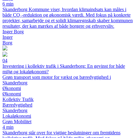
6 min
Skanderborg Kommune viser, hvordan klimaindsats kan måles i
både CO₂-reduktion og økonomisk værdi. Med fokus på konkrete
projekter, samarbejde og et solidt klimaregnskab skaber kommunen
resultater, der kan mærkes af både borgere og erhvervsliv.
Inger Borg
Inger
Borg
04
Investering i kollektiv trafik i Skanderborg: En gevinst for både
miljø og lokaløkonomi?
Grøn transport som motor for vækst og bæredygtighed i
Skanderborg
Økonomi
Økonomi
Kollektiv Trafik
Bæredygtighed
Skanderborg
Lokaløkonomi
Grøn Mobilitet
4 min
Skanderborg står over for vigtige beslutninger om fremtidens