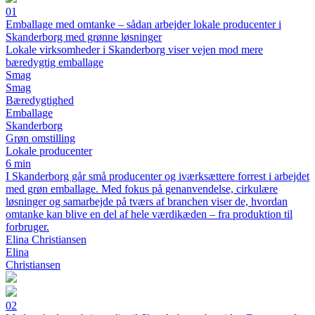
01
Emballage med omtanke – sådan arbejder lokale producenter i
Skanderborg med grønne løsninger
Lokale virksomheder i Skanderborg viser vejen mod mere
bæredygtig emballage
Smag
Smag
Bæredygtighed
Emballage
Skanderborg
Grøn omstilling
Lokale producenter
6 min
I Skanderborg går små producenter og iværksættere forrest i arbejdet
med grøn emballage. Med fokus på genanvendelse, cirkulære
løsninger og samarbejde på tværs af branchen viser de, hvordan
omtanke kan blive en del af hele værdikæden – fra produktion til
forbruger.
Elina Christiansen
Elina
Christiansen
02