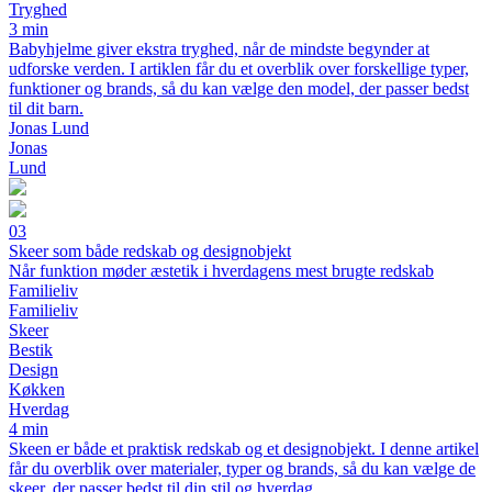
Tryghed
3 min
Babyhjelme giver ekstra tryghed, når de mindste begynder at
udforske verden. I artiklen får du et overblik over forskellige typer,
funktioner og brands, så du kan vælge den model, der passer bedst
til dit barn.
Jonas Lund
Jonas
Lund
03
Skeer som både redskab og designobjekt
Når funktion møder æstetik i hverdagens mest brugte redskab
Familieliv
Familieliv
Skeer
Bestik
Design
Køkken
Hverdag
4 min
Skeen er både et praktisk redskab og et designobjekt. I denne artikel
får du overblik over materialer, typer og brands, så du kan vælge de
skeer, der passer bedst til din stil og hverdag.