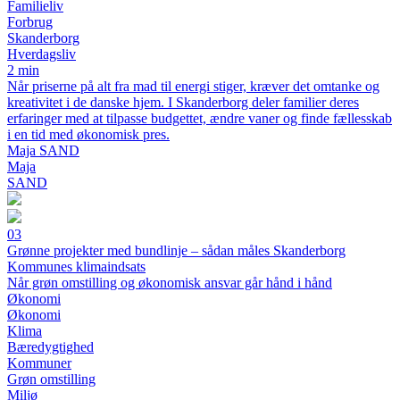
Familieliv
Forbrug
Skanderborg
Hverdagsliv
2 min
Når priserne på alt fra mad til energi stiger, kræver det omtanke og
kreativitet i de danske hjem. I Skanderborg deler familier deres
erfaringer med at tilpasse budgettet, ændre vaner og finde fællesskab
i en tid med økonomisk pres.
Maja SAND
Maja
SAND
03
Grønne projekter med bundlinje – sådan måles Skanderborg
Kommunes klimaindsats
Når grøn omstilling og økonomisk ansvar går hånd i hånd
Økonomi
Økonomi
Klima
Bæredygtighed
Kommuner
Grøn omstilling
Miljø