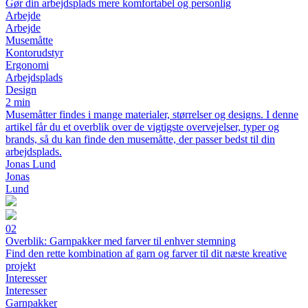
Gør din arbejdsplads mere komfortabel og personlig
Arbejde
Arbejde
Musemåtte
Kontorudstyr
Ergonomi
Arbejdsplads
Design
2 min
Musemåtter findes i mange materialer, størrelser og designs. I denne
artikel får du et overblik over de vigtigste overvejelser, typer og
brands, så du kan finde den musemåtte, der passer bedst til din
arbejdsplads.
Jonas Lund
Jonas
Lund
02
Overblik: Garnpakker med farver til enhver stemning
Find den rette kombination af garn og farver til dit næste kreative
projekt
Interesser
Interesser
Garnpakker