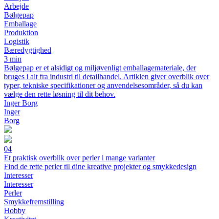
Arbejde
Bølgepap
Emballage
Produktion
Logistik
Bæredygtighed
3 min
Bølgepap er et alsidigt og miljøvenligt emballagemateriale, der
bruges i alt fra industri til detailhandel. Artiklen giver overblik over
typer, tekniske specifikationer og anvendelsesområder, så du kan
vælge den rette løsning til dit behov.
Inger Borg
Inger
Borg
04
Et praktisk overblik over perler i mange varianter
Find de rette perler til dine kreative projekter og smykkedesign
Interesser
Interesser
Perler
Smykkefremstilling
Hobby