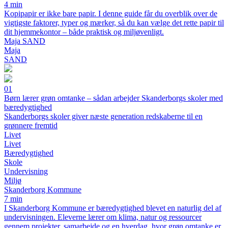
4 min
Kopipapir er ikke bare papir. I denne guide får du overblik over de
vigtigste faktorer, typer og mærker, så du kan vælge det rette papir til
dit hjemmekontor – både praktisk og miljøvenligt.
Maja SAND
Maja
SAND
01
Børn lærer grøn omtanke – sådan arbejder Skanderborgs skoler med
bæredygtighed
Skanderborgs skoler giver næste generation redskaberne til en
grønnere fremtid
Livet
Livet
Bæredygtighed
Skole
Undervisning
Miljø
Skanderborg Kommune
7 min
I Skanderborg Kommune er bæredygtighed blevet en naturlig del af
undervisningen. Eleverne lærer om klima, natur og ressourcer
gennem projekter, samarbejde og en hverdag, hvor grøn omtanke er