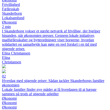
Økonomi
Frivillighed
Fællesskab
Skanderborg
Lokalsamfund
Økonomi
2 min
I Skanderborg vokser et stærkt netværk af frivillige, der hjælper
hinanden, når økonomien presser. Gennem lokale initiativer,
madfællesskaber og bytteordninger viser borgerne, hvordan
solidaritet og samarbejde kan gøre en reel forskel i en tid med
stigende priser.
Elina Christiansen
Elina
Christiansen
02
Hverdag med stigende priser: Sådan tackler Skanderborgs familier
økonomien
Lokale familier finder nye måder at få hverdagen til at hænge
sammen på trods af stigende udgifter
Økonomi
Økonomi
Økonomi