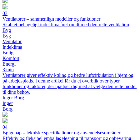
03
Ventilatorer – sammenlign modeller og funktioner
Skab et behageligt indeklima året rundt med den rette ventilation
Byg
Byg
Ventilator
Indeklima
Bolig
Komfort
Energi
3 min
Ventilatorer giver effektiv køling og bedre luftcirkulation i hjem og
på arbejdsplads. I denne artikel får du et overblik over typer,
funktioner og faktorer, der hjælper dig med at vælge den rette model
til dine behov.
Inger Borg
Inger
Borg
04
Bølgepap – tekniske specifikationer og anvendelsesområder
Effektiv og fleksibel emballageløsning til transport og opbevaring