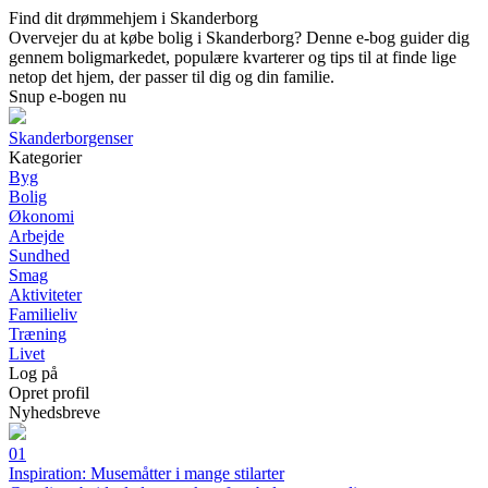
Find dit drømmehjem i Skanderborg
Overvejer du at købe bolig i Skanderborg? Denne e-bog guider dig
gennem boligmarkedet, populære kvarterer og tips til at finde lige
netop det hjem, der passer til dig og din familie.
Snup e-bogen nu
Skanderborgenser
Kategorier
Byg
Bolig
Økonomi
Arbejde
Sundhed
Smag
Aktiviteter
Familieliv
Træning
Livet
Log på
Opret profil
Nyhedsbreve
01
Inspiration: Musemåtter i mange stilarter