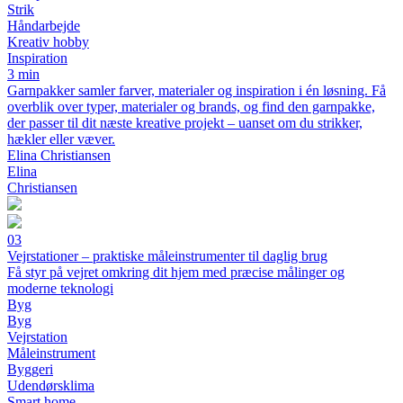
Strik
Håndarbejde
Kreativ hobby
Inspiration
3 min
Garnpakker samler farver, materialer og inspiration i én løsning. Få
overblik over typer, materialer og brands, og find den garnpakke,
der passer til dit næste kreative projekt – uanset om du strikker,
hækler eller væver.
Elina Christiansen
Elina
Christiansen
03
Vejrstationer – praktiske måleinstrumenter til daglig brug
Få styr på vejret omkring dit hjem med præcise målinger og
moderne teknologi
Byg
Byg
Vejrstation
Måleinstrument
Byggeri
Udendørsklima
Smart home