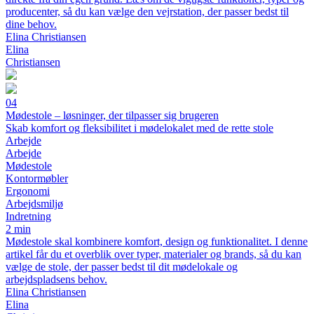
producenter, så du kan vælge den vejrstation, der passer bedst til
dine behov.
Elina Christiansen
Elina
Christiansen
04
Mødestole – løsninger, der tilpasser sig brugeren
Skab komfort og fleksibilitet i mødelokalet med de rette stole
Arbejde
Arbejde
Mødestole
Kontormøbler
Ergonomi
Arbejdsmiljø
Indretning
2 min
Mødestole skal kombinere komfort, design og funktionalitet. I denne
artikel får du et overblik over typer, materialer og brands, så du kan
vælge de stole, der passer bedst til dit mødelokale og
arbejdspladsens behov.
Elina Christiansen
Elina