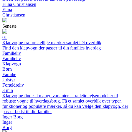
Elina Christiansen
Elina
Christiansen
Seneste
01
Klapvogne fra forskellige mærker samlet i ét overblik
Find den klapvogn der passer til din families hverdag
Familieliv
Familieliv
Klapvogn
Børn
Familie
Udstyr
Forældreliv
3 min
Klapvogne findes i mange varianter – fra lette rejsemodeller til
robuste vogne til hverdagsbrug. Få et samlet overblik over typer,
funktioner og populære mærker, så du kan vælge den klapvogn, der
passer bedst til din familie.
Inger Borg
Inger
Borg