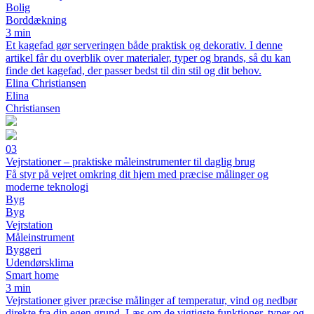
Bolig
Borddækning
3 min
Et kagefad gør serveringen både praktisk og dekorativ. I denne
artikel får du overblik over materialer, typer og brands, så du kan
finde det kagefad, der passer bedst til din stil og dit behov.
Elina Christiansen
Elina
Christiansen
03
Vejrstationer – praktiske måleinstrumenter til daglig brug
Få styr på vejret omkring dit hjem med præcise målinger og
moderne teknologi
Byg
Byg
Vejrstation
Måleinstrument
Byggeri
Udendørsklima
Smart home
3 min
Vejrstationer giver præcise målinger af temperatur, vind og nedbør
direkte fra din egen grund. Læs om de vigtigste funktioner, typer og