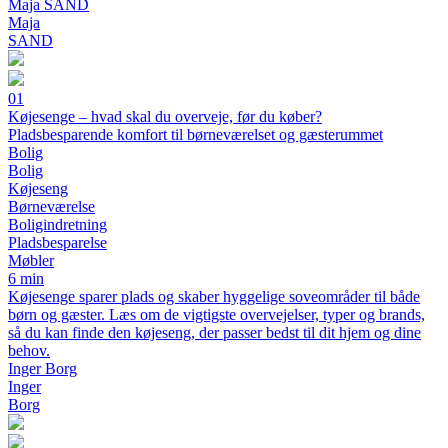
Maja SAND
Maja
SAND
01
Køjesenge – hvad skal du overveje, før du køber?
Pladsbesparende komfort til børneværelset og gæsterummet
Bolig
Bolig
Køjeseng
Børneværelse
Boligindretning
Pladsbesparelse
Møbler
6 min
Køjesenge sparer plads og skaber hyggelige soveområder til både
børn og gæster. Læs om de vigtigste overvejelser, typer og brands,
så du kan finde den køjeseng, der passer bedst til dit hjem og dine
behov.
Inger Borg
Inger
Borg