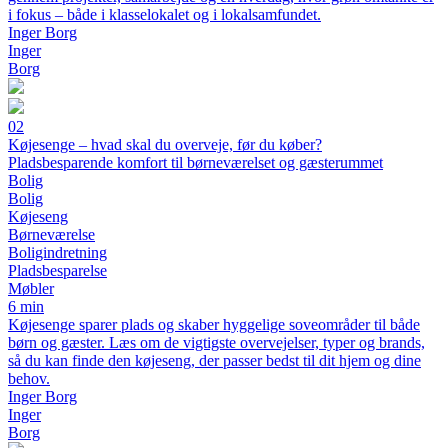
i fokus – både i klasselokalet og i lokalsamfundet.
Inger Borg
Inger
Borg
02
Køjesenge – hvad skal du overveje, før du køber?
Pladsbesparende komfort til børneværelset og gæsterummet
Bolig
Bolig
Køjeseng
Børneværelse
Boligindretning
Pladsbesparelse
Møbler
6 min
Køjesenge sparer plads og skaber hyggelige soveområder til både
børn og gæster. Læs om de vigtigste overvejelser, typer og brands,
så du kan finde den køjeseng, der passer bedst til dit hjem og dine
behov.
Inger Borg
Inger
Borg