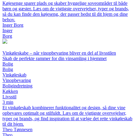
Køjesenge sparer plads og skaber hyggelige soveområder til både
børn og gæster. Læs om de vigtigste overvejelser, typer og brands,
så du kan finde den køjeseng, der passer bedst til dit hjem og dine
behov.
Inger Borg
Inger
Borg
Vinkøleskabe – når vinopbevaring bliver en del af livsstilen
Skab de perfekte rammer for din vinsamling i hjemmet
Bolig
Bolig
Vinkøleskab
Vinopbevaring
Boligindretning
Køkken
Livsstil
3 min
Et vinkøleskab kombinerer funktionalitet og design, så dine vine
opbevares optimalt og stilfuldt. Læs om de vigtigste overvejelser,
typer og brands, og find inspiration til at vælge det rette vinkøleskab
til dit hjem.
Theo Tønnesen
Theo