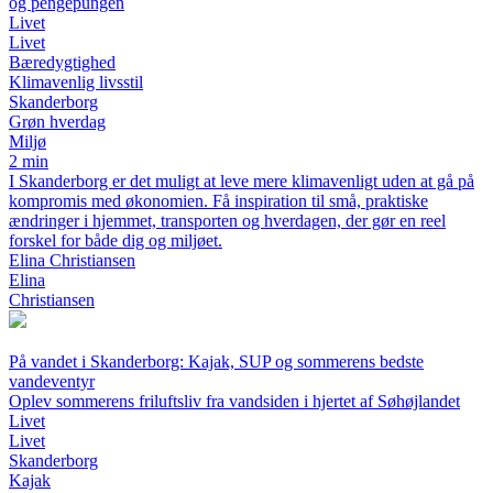
og pengepungen
Livet
Livet
Bæredygtighed
Klimavenlig livsstil
Skanderborg
Grøn hverdag
Miljø
2 min
I Skanderborg er det muligt at leve mere klimavenligt uden at gå på
kompromis med økonomien. Få inspiration til små, praktiske
ændringer i hjemmet, transporten og hverdagen, der gør en reel
forskel for både dig og miljøet.
Elina Christiansen
Elina
Christiansen
På vandet i Skanderborg: Kajak, SUP og sommerens bedste
vandeventyr
Oplev sommerens friluftsliv fra vandsiden i hjertet af Søhøjlandet
Livet
Livet
Skanderborg
Kajak