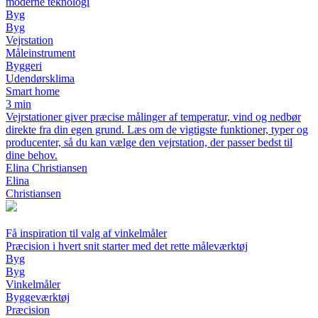
moderne teknologi
Byg
Byg
Vejrstation
Måleinstrument
Byggeri
Udendørsklima
Smart home
3 min
Vejrstationer giver præcise målinger af temperatur, vind og nedbør
direkte fra din egen grund. Læs om de vigtigste funktioner, typer og
producenter, så du kan vælge den vejrstation, der passer bedst til
dine behov.
Elina Christiansen
Elina
Christiansen
Få inspiration til valg af vinkelmåler
Præcision i hvert snit starter med det rette måleværktøj
Byg
Byg
Vinkelmåler
Byggeværktøj
Præcision