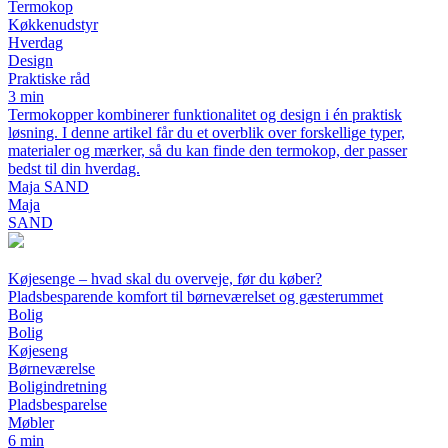
Termokop
Køkkenudstyr
Hverdag
Design
Praktiske råd
3 min
Termokopper kombinerer funktionalitet og design i én praktisk
løsning. I denne artikel får du et overblik over forskellige typer,
materialer og mærker, så du kan finde den termokop, der passer
bedst til din hverdag.
Maja SAND
Maja
SAND
Køjesenge – hvad skal du overveje, før du køber?
Pladsbesparende komfort til børneværelset og gæsterummet
Bolig
Bolig
Køjeseng
Børneværelse
Boligindretning
Pladsbesparelse
Møbler
6 min