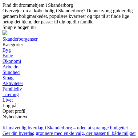
Find dit drømmehjem i Skanderborg
Overvejer du at købe bolig i Skanderborg? Denne e-bog guider dig
gennem boligmarkedet, populære kvarterer og tips til at finde lige
netop det hjem, der passer til dig og din familie.
Snup e-bogen nu
Skanderborgenser
Kategorier
Byg
Bolig
Økonomi
Arbejde
Sundhed
Smag
Aktiviteter
Familieliv
Træning
Livet
Log på
Opret profil
Nyhedsbreve
Klimavenlig hverdag i Skanderborg – uden at sprænge budgettet
Gør din hverdag grønnere med enkle valg, der passer til både miljøet