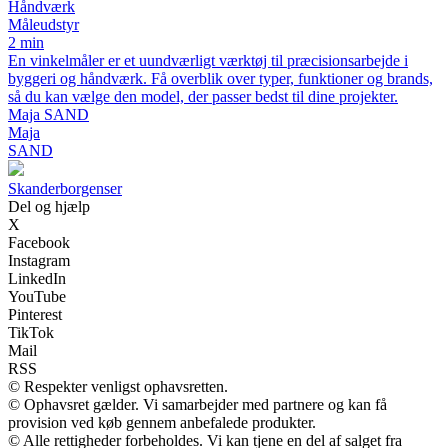
Håndværk
Måleudstyr
2 min
En vinkelmåler er et uundværligt værktøj til præcisionsarbejde i
byggeri og håndværk. Få overblik over typer, funktioner og brands,
så du kan vælge den model, der passer bedst til dine projekter.
Maja SAND
Maja
SAND
Skanderborgenser
Del og hjælp
X
Facebook
Instagram
LinkedIn
YouTube
Pinterest
TikTok
Mail
RSS
© Respekter venligst ophavsretten.
© Ophavsret gælder. Vi samarbejder med partnere og kan få
provision ved køb gennem anbefalede produkter.
© Alle rettigheder forbeholdes. Vi kan tjene en del af salget fra