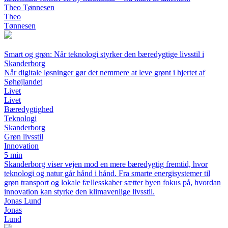
Theo Tønnesen
Theo
Tønnesen
Smart og grøn: Når teknologi styrker den bæredygtige livsstil i
Skanderborg
Når digitale løsninger gør det nemmere at leve grønt i hjertet af
Søhøjlandet
Livet
Livet
Bæredygtighed
Teknologi
Skanderborg
Grøn livsstil
Innovation
5 min
Skanderborg viser vejen mod en mere bæredygtig fremtid, hvor
teknologi og natur går hånd i hånd. Fra smarte energisystemer til
grøn transport og lokale fællesskaber sætter byen fokus på, hvordan
innovation kan styrke den klimavenlige livsstil.
Jonas Lund
Jonas
Lund