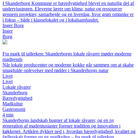
I Skanderborg Kommune er bæredygtighed blevet en naturlig del af
undervisningen. Eleverne lærer om klima, natur og ressourcer
gennem projekter, samarbejde og en hverdag, hvor grøn omtanke er
i fokus – både i klasselokalet og i lokalsamfundet.
Inger Borg
Inger
Borg
Fra mark til tallerken: Skanderborgs lokale råvarer møder moderne
madtrends
Når lokale producenter og moderne kokke går sammen om at skabe
smagfulde oplevelser med rødder i Skanderborgs natur
Livet
Livet
Lokale råvarer
Skanderborg
Bæredygtighed
Madkultur
Gastronomi
4 min
Skanderborgs landskab bugner af lokale råvarer, og en ny
generation af madentusiaster forener tradition og innovation i
køkkenet. Artiklen dykker ned i, hvordan bæredygtighed, kvalitet og
fællesskab former en ny madkultur – fra mark til tallerken.