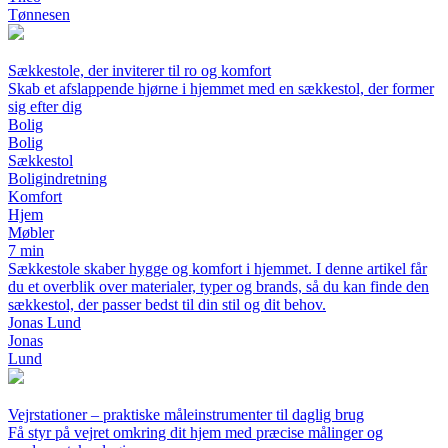
Tønnesen
Sækkestole, der inviterer til ro og komfort
Skab et afslappende hjørne i hjemmet med en sækkestol, der former
sig efter dig
Bolig
Bolig
Sækkestol
Boligindretning
Komfort
Hjem
Møbler
7 min
Sækkestole skaber hygge og komfort i hjemmet. I denne artikel får
du et overblik over materialer, typer og brands, så du kan finde den
sækkestol, der passer bedst til din stil og dit behov.
Jonas Lund
Jonas
Lund
Vejrstationer – praktiske måleinstrumenter til daglig brug
Få styr på vejret omkring dit hjem med præcise målinger og