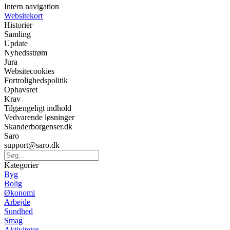
Intern navigation
Websitekort
Historier
Samling
Update
Nyhedsstrøm
Jura
Websitecookies
Fortrolighedspolitik
Ophavsret
Krav
Tilgængeligt indhold
Vedvarende løsninger
Skanderborgenser.dk
Saro
support@saro.dk
Kategorier
Byg
Bolig
Økonomi
Arbejde
Sundhed
Smag
Aktiviteter