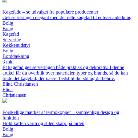
Kagefade – se udvalget fra populære producenter
Gør serveringen elegant med det rette kagefad til enhver anledning
Bolig
Bolig
Kagefad
Servering
Køkkenudstyr
Bolig
Borddækning
3 min
Et kagefad gør serveringen både praktisk og dekorativ. I denne
artikel får du overblik over materialer, typer og brands, så du kan
finde det kagefad, der passer bedst til din stil og dit behov.
Elina Christiansen
Elina
Christiansen
Forskellige mærker af termokopper – sammenlign design og
funktion
Hold kaffen varm og stilen skarp på farten
Bolig
Bolig