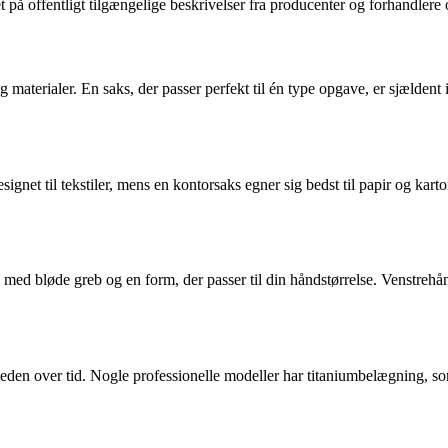
 på offentligt tilgængelige beskrivelser fra producenter og forhandlere o
aterialer. En saks, der passer perfekt til én type opgave, er sjældent id
gnet til tekstiler, mens en kontorsaks egner sig bedst til papir og kart
d bløde greb og en form, der passer til din håndstørrelse. Venstrehånde
rpheden over tid. Nogle professionelle modeller har titaniumbelægning, 