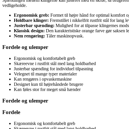
Spændingen mellem klingerne kan justeres med en skrue, så brugeren k
vedligeholde.
Ergonomisk greb:
Formet til højre hånd for optimal komfort o
Holdbare klinger:
Fremstillet i nikkelfrit rustfrit stål for lang le
Justerbar spænding:
Mulighed for at tilpasse klingernes mods
Klassisk design:
Den karakteristiske orange farve gør saksen l
Nem rengøring:
Tåler maskinopvask.
Fordele og ulemper
Ergonomisk og komfortabelt greb
Skæreevne i rustfrit stål med lang holdbarhed
Justerbar spænding for individuel tilpasning
Velegnet til mange typer materialer
Kan rengøres i opvaskemaskine
Designet kun til højrehåndede brugere
Kan føles stor for meget små hænder
Fordele og ulemper
Fordele
Ergonomisk og komfortabelt greb
Skæreevne i rustfrit stål med lang holdbarhed