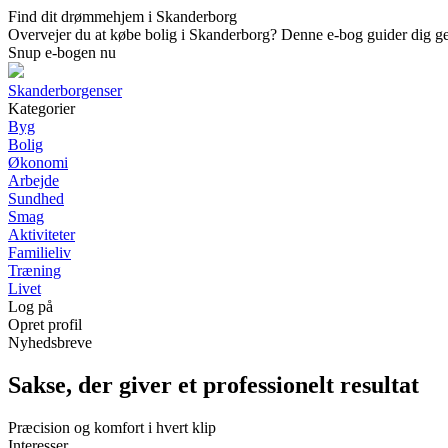
Find dit drømmehjem i Skanderborg
Overvejer du at købe bolig i Skanderborg? Denne e-bog guider dig genne
Snup e-bogen nu
Skanderborgenser
Kategorier
Byg
Bolig
Økonomi
Arbejde
Sundhed
Smag
Aktiviteter
Familieliv
Træning
Livet
Log på
Opret profil
Nyhedsbreve
Sakse, der giver et professionelt resultat
Præcision og komfort i hvert klip
Interesser