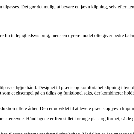
tilpasses. Det gør det muligt at bevare en jævn klipning, selv efter læn
ære fin til lejlighedsvis brug, mens en dyrere model ofte giver bedre b
tilpasset højre hånd. Designet til præcis og komfortabel klipning i hver
gt som et eksempel på en tidløs og funktionel saks, der kombinerer hol
tion i flere årtier. Den er udviklet til at levere præcis og jævn klipning 
bar skæreevne. Håndtagene er fremstillet i orange plast og formet, så de 