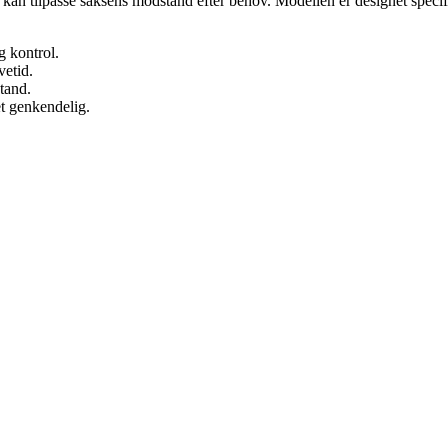
an tilpasse saksens modstand efter behov. Modellen er designet specifi
g kontrol.
vetid.
tand.
et genkendelig.