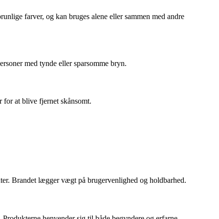
 brunlige farver, og kan bruges alene eller sammen med andre
 personer med tynde eller sparsomme bryn.
for at blive fjernet skånsomt.
ltater. Brandet lægger vægt på brugervenlighed og holdbarhed.
. Produkterne henvender sig til både begyndere og erfarne