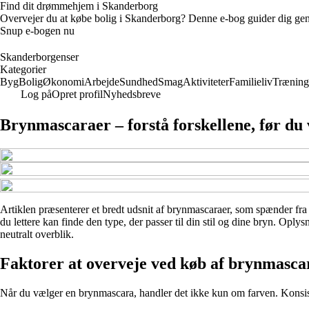
Find dit drømmehjem i Skanderborg
Overvejer du at købe bolig i Skanderborg? Denne e-bog guider dig gennem
Snup e-bogen nu
Skanderborgenser
Kategorier
Byg
Bolig
Økonomi
Arbejde
Sundhed
Smag
Aktiviteter
Familieliv
Træning
Log på
Opret profil
Nyhedsbreve
Brynmascaraer – forstå forskellene, før du
Artiklen præsenterer et bredt udsnit af brynmascaraer, som spænder fra na
du lettere kan finde den type, der passer til din stil og dine bryn. Oply
neutralt overblik.
Faktorer at overveje ved køb af brynmasca
Når du vælger en brynmascara, handler det ikke kun om farven. Konsisten