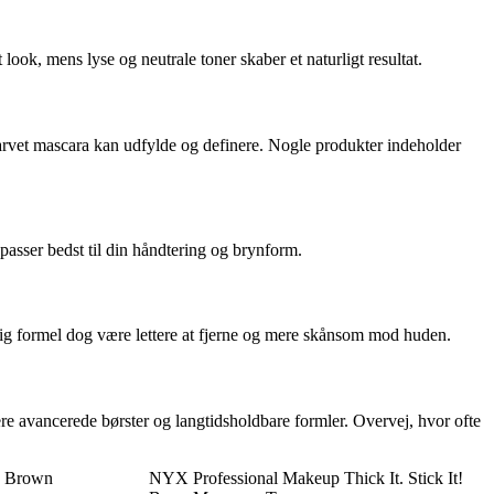
ook, mens lyse og neutrale toner skaber et naturligt resultat.
 farvet mascara kan udfylde og definere. Nogle produkter indeholder
passer bedst til din håndtering og brynform.
elig formel dog være lettere at fjerne og mere skånsom mod huden.
ere avancerede børster og langtidsholdbare formler. Overvej, hvor ofte
- Brown
NYX Professional Makeup Thick It. Stick It!