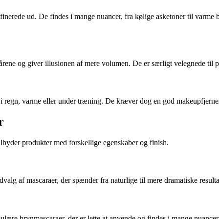
finerede ud. De findes i mange nuancer, fra kølige asketoner til varme
årene og giver illusionen af mere volumen. De er særligt velegnede til
 i regn, varme eller under træning. De kræver dog en god makeupfjerner 
r
lbyder produkter med forskellige egenskaber og finish.
udvalg af mascaraer, der spænder fra naturlige til mere dramatiske resu
ulære brynmascaraer, der er lette at anvende og findes i mange nuancer