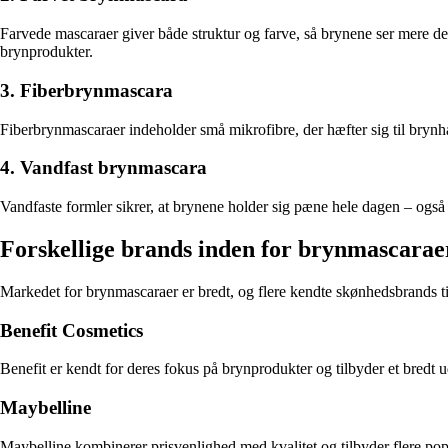
Farvede mascaraer giver både struktur og farve, så brynene ser mere de
brynprodukter.
3. Fiberbrynmascara
Fiberbrynmascaraer indeholder små mikrofibre, der hæfter sig til brynh
4. Vandfast brynmascara
Vandfaste formler sikrer, at brynene holder sig pæne hele dagen – også
Forskellige brands inden for brynmascarae
Markedet for brynmascaraer er bredt, og flere kendte skønhedsbrands ti
Benefit Cosmetics
Benefit er kendt for deres fokus på brynprodukter og tilbyder et bredt 
Maybelline
Maybelline kombinerer prisvenlighed med kvalitet og tilbyder flere pop