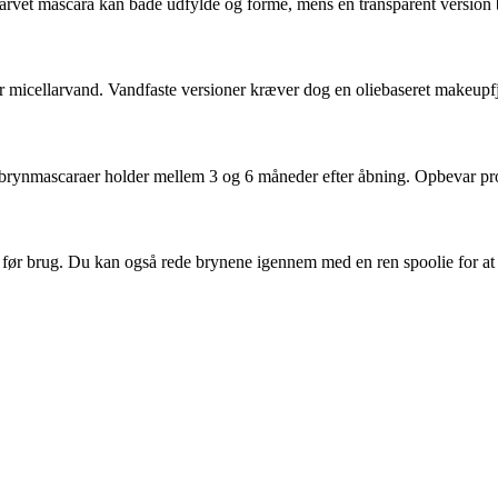
rvet mascara kan både udfylde og forme, mens en transparent version blo
 micellarvand. Vandfaste versioner kræver dog en oliebaseret makeupfjer
rynmascaraer holder mellem 3 og 6 måneder efter åbning. Opbevar produ
før brug. Du kan også rede brynene igennem med en ren spoolie for at 