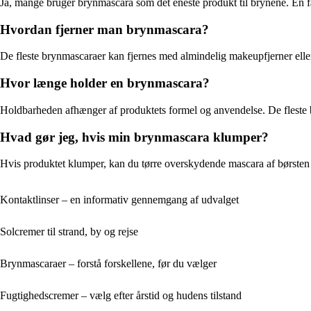
Ja, mange bruger brynmascara som det eneste produkt til brynene. En fa
Hvordan fjerner man brynmascara?
De fleste brynmascaraer kan fjernes med almindelig makeupfjerner eller
Hvor længe holder en brynmascara?
Holdbarheden afhænger af produktets formel og anvendelse. De fleste b
Hvad gør jeg, hvis min brynmascara klumper?
Hvis produktet klumper, kan du tørre overskydende mascara af børsten 
Kontaktlinser – en informativ gennemgang af udvalget
Solcremer til strand, by og rejse
Brynmascaraer – forstå forskellene, før du vælger
Fugtighedscremer – vælg efter årstid og hudens tilstand