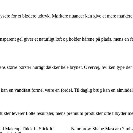
lysere for et blødere udtryk. Mørkere nuancer kan give et mere markeret l
nsparent gel giver et naturligt løft og holder hårene på plads, mens en
ns større børster hurtigt dækker hele brynet. Overvej, hvilken type der 
 – kan en vandfast formel være en fordel. Til daglig brug kan en almind
ukter leverer flotte resultater, mens premium-produkter ofte tilbyder m
l Makeup Thick It. Stick It!
Nanobrow Shape Mascara 7 ml 