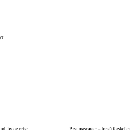
yr
and, by og rejse
Brynmascaraer – forstå forskelle