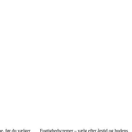
ne, før du vælger
Fugtighedscremer – vælg efter årstid og hudens