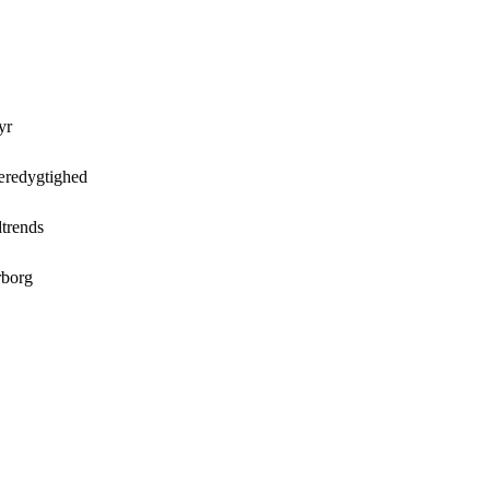
yr
æredygtighed
dtrends
rborg